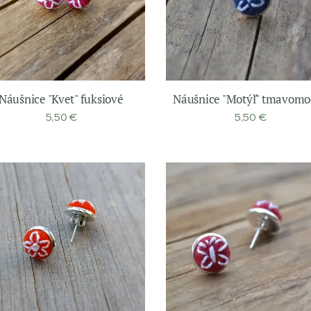
Náušnice "Kvet" fuksiové
Náušnice "Motýľ" tmavomo
5,50
€
5,50
€