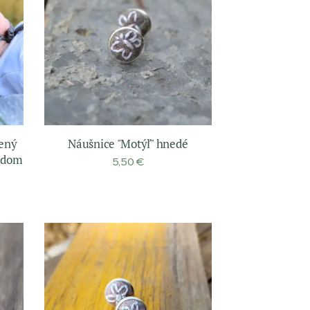
ený
Náušnice "Motýľ" hnedé
vodom
5,50
€