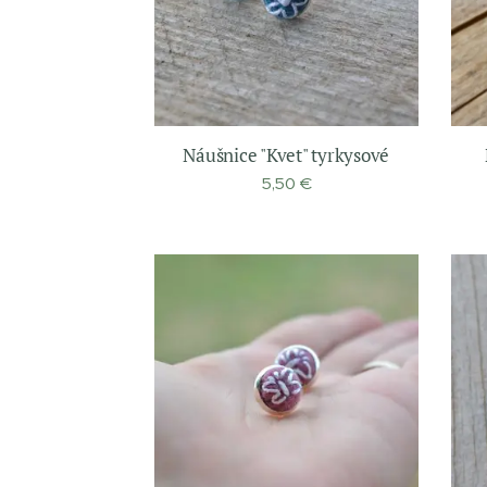
Náušnice "Kvet" tyrkysové
5,50
€