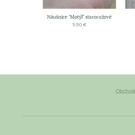
Náušnice "Motýľ" staroružové
5,50
€
Obchod