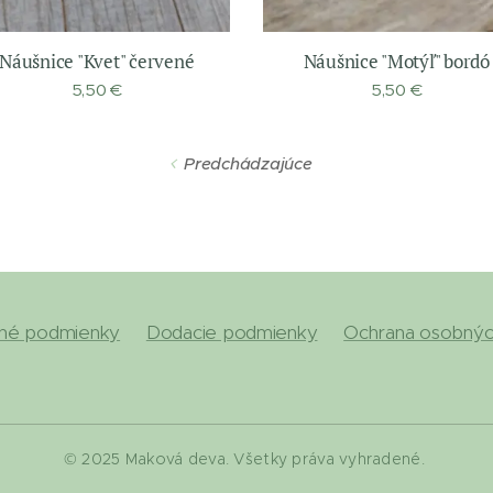
Náušnice "Kvet" červené
Náušnice "Motýľ" bordó
5,50
€
5,50
€
Predchádzajúce
né podmienky
Dodacie podmienky
Ochrana osobnýc
© 2025 Maková deva. Všetky práva vyhradené.