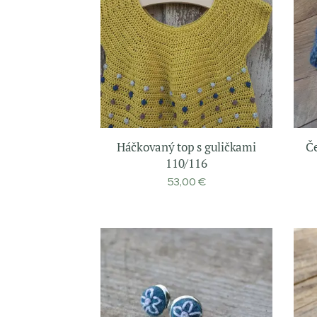
Háčkovaný top s guličkami
Č
110/116
53,00
€