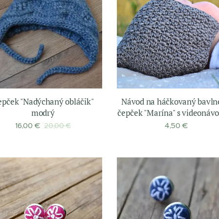
epček "Nadýchaný obláčik"
Návod na háčkovaný bavln
modrý
čepček "Marína" s videoná
16,00
€
4,50
€
20,00
€