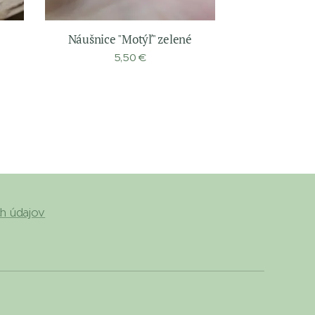
Náušnice "Motýľ" zelené
5,50
€
h údajov