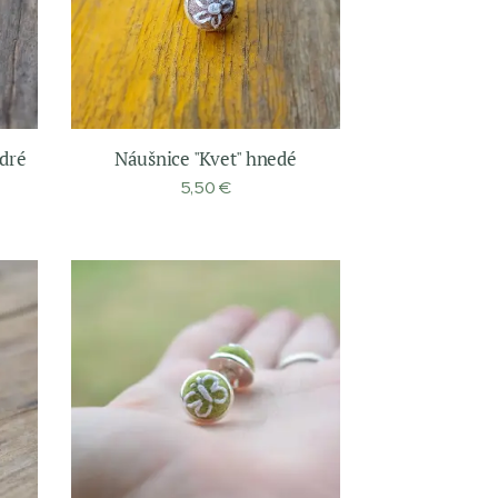
dré
Náušnice "Kvet" hnedé
5,50
€