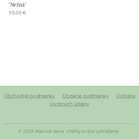
"Nežná"
55,00
€
Obchodné podmienky
Dodacie podmienky
Ochrana
osobných údajov
© 2025 Maková deva. Všetky práva vyhradené.