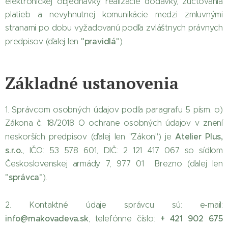
elektronickej objednávky, realizácie dodávky, zúčtovania
platieb a nevyhnutnej komunikácie medzi zmluvnými
stranami po dobu vyžadovanú podľa zvláštnych právnych
"pravidlá"
predpisov (ďalej len
).
Základné ustanovenia
1. Správcom osobných údajov podľa paragrafu 5 písm. o)
Zákona č. 18/2018 O ochrane osobných údajov v znení
Atelier Plus,
neskorších predpisov (ďalej len "Zákon") je
s.r.o.
, IČO: 53 578 601, DIČ: 2 121 417 067 so sídlom
Československej armády 7, 977 01 Brezno (ďalej len
"správca"
).
2. Kontaktné údaje správcu sú: e-mail:
info@makovadeva.sk
+ 421 902 675
, telefónne číslo: