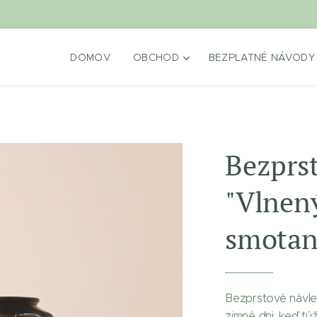
DOMOV
OBCHOD
BEZPLATNÉ NÁVODY
Bezprs
"Vlnen
smotan
Bezprstové návl
zimné dni, keď tú