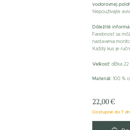
vodorovnej polo
Nepoužívajte aviv
Dôležité informá
Farebnosť sa môže
nastavenia monito
Každý kus je ručn
Veľkosť:
dĺžka 22
Materiál:
100 % o
22,00
€
Dostupné do 7 dn