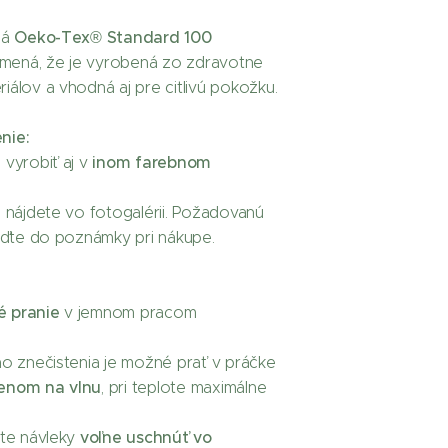
Oeko-Tex® Standard 100
má
amená, že je vyrobená zo zdravotne
álov a vhodná aj pre citlivú pokožku.
nie:
inom farebnom
 vyrobiť aj v
 nájdete vo fotogalérii. Požadovanú
veďte do poznámky pri nákupe.
é pranie
v jemnom pracom
ho znečistenia je možné prať v práčke
enom na vlnu
, pri teplote maximálne
voľne uschnúť vo
jte návleky