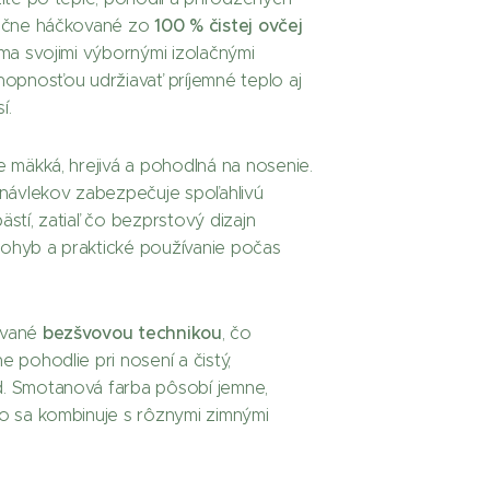
100 % čistej ovčej
ručne háčkované zo
áma svojimi výbornými izolačnými
hopnosťou udržiavať príjemné teplo aj
í.
e mäkká, hrejivá a pohodlná na nosenie.
 návlekov zabezpečuje spoľahlivú
ästí, zatiaľ čo bezprstový dizajn
ohyb a praktické používanie počas
bezšvovou technikou
ované
, čo
e pohodlie pri nosení a čistý,
. Smotanová farba pôsobí jemne,
ko sa kombinuje s rôznymi zimnými