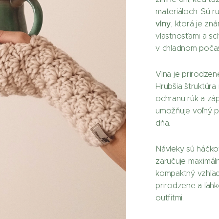
materiáloch. Sú 
vlny
, ktorá je zn
vlastnosťami a sc
v chladnom počas
Vlna je prirodzen
Hrubšia štruktúra
ochranu rúk a záp
umožňuje voľný p
dňa.
Návleky sú háčk
zaručuje maximáln
kompaktný vzhľad
prirodzene a ľah
outfitmi.