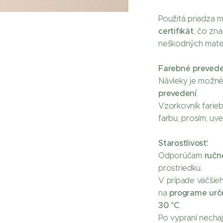
Použitá priadza 
certifikát
, čo zn
neškodných materi
Farebné prevede
Návleky je možné
prevedení
.
Vzorkovník farieb
farbu, prosím, u
Starostlivosť:
ručn
Odporúčam
prostriedku.
V prípade väčšie
programe urč
na
30 °C
.
Po vypraní necha