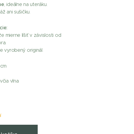
he
, ideálne na uteráku.
áž ani sušičku.
cie:
 mierne líšiť v závislosti od
ra.
e vyrobený originál.
 cm
včia vlna
í