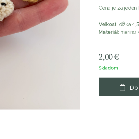
Cena je za jeden 
Veľkosť:
dĺžka 4,
Materiál:
merino v
2,00
€
Skladom
Do 