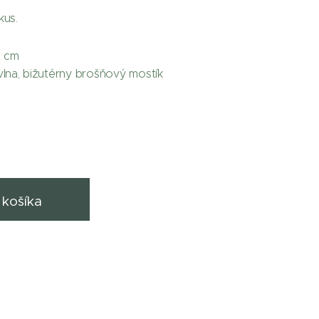
kus.
5 cm
lna, bižutérny brošňový mostík
košíka