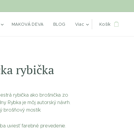
MAKOVÁ DEVA
BLOG
Viac
Košík
ka rybička
estrá rybička ako brošnička zo
ny. Rybka je môj autorský návrh.
ný brošňový mostík.
a uviesť farebné prevedenie.