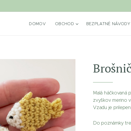
DOMOV
OBCHOD
BEZPLATNÉ NÁVODY
Brošnič
Malá háčkovaná p
zvyškov merino vl
Vzadu je prilepe
Do poznámky treb