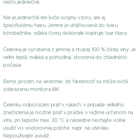
niečo jedinečné...
Nie je jedinečná len kvôli svojmu vzoru, ale aj
špecifickému tvaru. Jemne je uháčkovaná do tvaru
lichobežníka, vďaka čomu dokonale kopíruje tvar hlavy.
Čelenka je vyrobená z jemnej a hrubej 100 % čistej vlny. Je
veľmi teplá, mäkká a pohodlná, stvorená do chladného
počasia.
Berte, prosím, na vedomie, že farebnosť sa môže kvôli
zobrazeniu monitora líšiť.
Čelenku odporúčam prať v rukách, v prípade veľkého
znečistenia je možné prať v práčke v režime určenom na
vlnu, pri teplote max. 30 °C a následne nechajte voľne
usušiť vo vodorovnej polohe, napr. na uteráku.
Nepoužívajte aviváž.