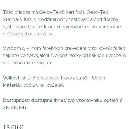
Táto priadza má Oeko-Tex® certifikát. Oeko-Tex
Standard 100 je medzinárodný testovací a certifikačný
systém pre textílie, ktoré sú vyrábané len zo zdravotne
neškodných materiálov.
Vyrobím aj v inom farebnom prevedení. Vzorkovník farieb
nájdete vo fotogalérii. Do poznámky pri nákupe uveďte, o
akú farbu máte záujem.
Veľkosť:
šírka 8 cm, obvod hlavy cca 53 - 56 cm
Materiál:
ovčia vlna, koženka
Dostupnosť:
dostupné ihneď (vo vzorkovníku odtieň č.
36, 48, 54)
13,00
€