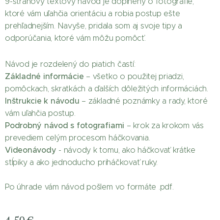
9-stranový textový návod je doplnený o fotografie,
ktoré vám uľahčia orientáciu a robia postup ešte
prehľadnejším. Navyše, pridala som aj svoje tipy a
odporúčania, ktoré vám môžu pomôcť.
Návod je rozdelený do piatich častí:
Základné informácie
– všetko o použitej priadzi,
pomôckach, skratkách a ďalších dôležitých informáciách.
Inštrukcie k návodu
– základné poznámky a rady, ktoré
vám uľahčia postup.
Podrobný návod s fotografiami
– krok za krokom vás
prevediem celým procesom háčkovania.
Videonávody
- návody k tomu, ako háčkovať krátke
stĺpiky a ako jednoducho priháčkovať ruky.
Po úhrade vám návod pošlem vo formáte .pdf.