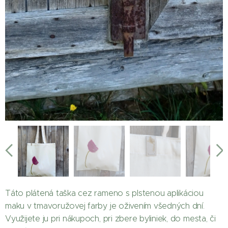
Táto plátená taška cez rameno s plstenou aplikáciou
maku v tmavoružovej farby je oživením všedných dní.
Využijete ju pri nákupoch, pri zbere byliniek, do mesta, či