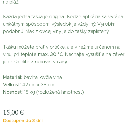
na pláž.
Každá jedna taška je originál. Keďže aplikácia sa vyrába
unikátnym spôsobom, výsledok je vždy iný. Vyrobím
podobnú. Mak z ovčej vlny je do tašky zaplstený.
Tašku môžete prať v práčke, ale v režime určenom na
max. 30 °C
vlnu, pri teplote
. Nechajte vysušiť a na záver
z rubovej strany
ju prežehlite
.
Materiál:
bavlna, ovčia vlna
Veľkosť:
42 cm x 38 cm
Nosnosť:
18 kg (rozložená hmotnosť)
15,00
€
Dostupné do 3 dní