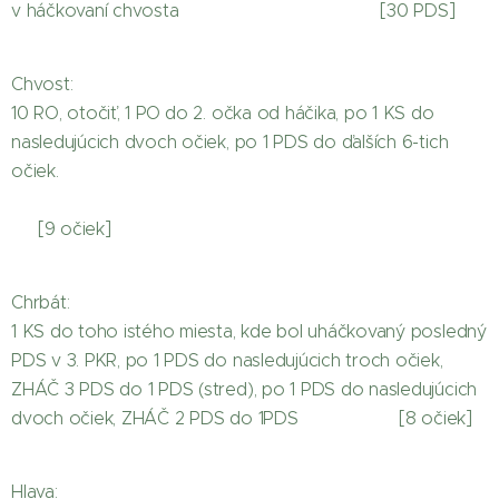
v háčkovaní chvosta [30 PDS]
Chvost:
10 RO, otočiť, 1 PO do 2. očka od háčika, po 1 KS do
nasledujúcich dvoch očiek, po 1 PDS do ďalších 6-tich
očiek.
[9 očiek]
Chrbát:
1 KS do toho istého miesta, kde bol uháčkovaný posledný
PDS v 3. PKR, po 1 PDS do nasledujúcich troch očiek,
ZHÁČ 3 PDS do 1 PDS (stred), po 1 PDS do nasledujúcich
dvoch očiek, ZHÁČ 2 PDS do 1PDS [8 očiek]
Hlava: