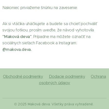
Nakoniec priviažeme šnúrku na zavesenie.
Ak si vtáčika uháčkujete a budete sa chcieť pochváliť
svojou fotkou, prosím uveďte, že návod vyhotovila
"Maková deva"
. Prípadne ma môžete označiť na
sociálnych sieťach Facebook a Instagram:
@makova.deva.
Obchodné podmienky
Dodacie podmienky
Ochrana
osobných údajov
© 2025 Maková deva. Všetky práva vyhradené.