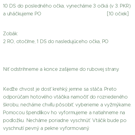
10 DS do posledného očka, vynecháme 3 očká (v 3. PKR)
a uháčkujeme PO [10 očiek]
Zobák:
2 RO, otočíme, 1 DS do nasledujúceho očka, PO
Niť odstrihneme a konce zašijeme do rubovej strany.
Keďže chvost je dosť krehký, jemne sa stáča. Preto
odporúčam hotového vtáčika namočiť do rozriedeného
škrobu, necháme chvíľu pôsobiť, vyberieme a vyžmýkame.
Pomocou špendlíkov ho vyformujeme a natiahneme na
podložku. Necháme poriadne vyschnúť. Vtáčik bude po
vyschnutí pevný a pekne vyformovaný.