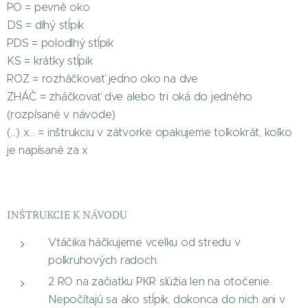
PO = pevné oko
DS = dlhý stĺpik
PDS = polodlhý stĺpik
KS = krátky stĺpik
ROZ = rozháčkovať jedno oko na dve
ZHÁČ = zháčkovať dve alebo tri oká do jedného
(rozpísané v návode)
(...) x... = inštrukciu v zátvorke opakujeme toľkokrát, koľko
je napísané za x
INŠTRUKCIE K NÁVODU
Vtáčika háčkujeme vcelku od stredu v
polkruhových radoch.
2 RO na začiatku PKR slúžia len na otočenie.
Nepočítajú sa ako stĺpik, dokonca do nich ani v