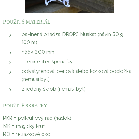
POUŽITÝ MATERIÁL
bavlnená priadza DROPS Muskat (návin 50 g =
100 m)
háčik 3,00 mm
nožnice, ihla, špendlíky
polystyrénová, penová alebo korková podložka
(nemusí byť)
zriedený škrob (nemusí byť)
POUŽITÉ SKRATKY
PKR = polkruhový rad (riadok)
MK = magický kruh
RO = retiazkové oko